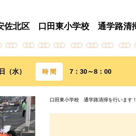
安佐北区 口田東小学校 通学路清
20日（水）
7：30～8：00
時 間
口田東小学校 通学路清掃を行います