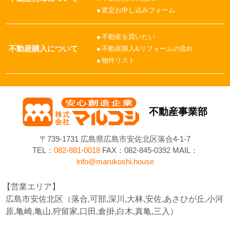
査定お申し込みフォーム
不動産を買いたい
不動産購入について
不動産購入&リフォームの流れ
物件リスト
不動産事業部
〒739-1731 広島県広島市安佐北区落合4-1-7
TEL：
082-881-0018
FAX：082-845-0392 MAIL：
info@marukoshi.house
営業エリア
広島市安佐北区（落合,可部,深川,大林,安佐,あさひが丘,小河
原,亀崎,亀山,狩留家,口田,倉掛,白木,真亀,三入）