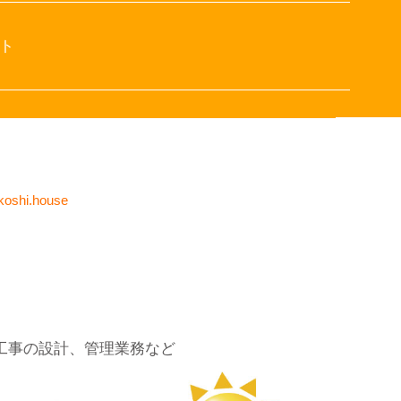
ト
koshi.house
工事の設計、管理業務など