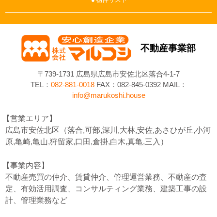
不動産事業部
〒739-1731 広島県広島市安佐北区落合4-1-7
TEL：
082-881-0018
FAX：082-845-0392 MAIL：
info@marukoshi.house
営業エリア
広島市安佐北区（落合,可部,深川,大林,安佐,あさひが丘,小河
原,亀崎,亀山,狩留家,口田,倉掛,白木,真亀,三入）
事業内容
不動産売買の仲介、賃貸仲介、管理運営業務、不動産の査
定、有効活用調査、コンサルティング業務、建築工事の設
計、管理業務など