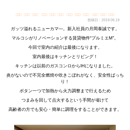
投稿日：2019.06.19
ガッツ溢れるニューカマ―。新入社員の月岡泰誠です。
マルコシがリノベーションする賃貸物件“プルミエ
M
”。
今回で室内の紹介は最後になります。
室内最後はキッチンとリビング！
キッチンは以前のガスコンロから
IH
になりました。
炎がないので不完全燃焼や吹きこぼれがなく、安全性ばっち
り！
ボタン一つで加熱から火力調整まで行えるため
つまみを回して点火するという手間が省けて
高齢者の方でも安心・簡単に調理をすることができます。