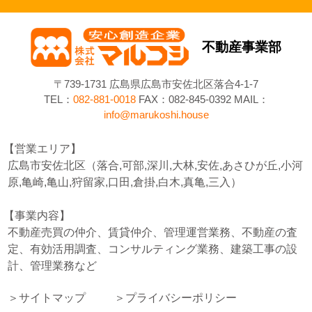
不動産事業部
〒739-1731 広島県広島市安佐北区落合4-1-7
TEL：
082-881-0018
FAX：082-845-0392 MAIL：
info@marukoshi.house
営業エリア
広島市安佐北区（落合,可部,深川,大林,安佐,あさひが丘,小河
原,亀崎,亀山,狩留家,口田,倉掛,白木,真亀,三入）
事業内容
不動産売買の仲介、賃貸仲介、管理運営業務、不動産の査
定、有効活用調査、コンサルティング業務、建築工事の設
計、管理業務など
サイトマップ
プライバシーポリシー