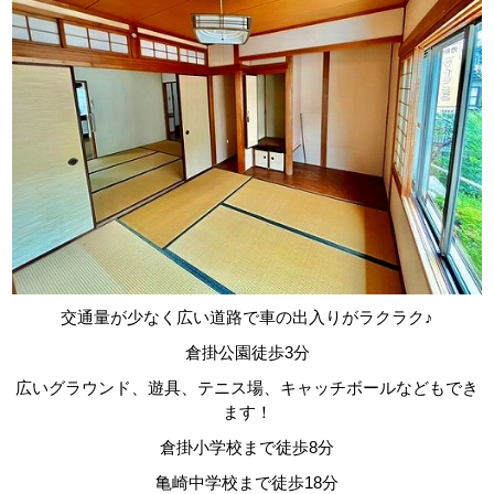
交通量が少なく広い道路で車の出入りがラクラク♪
倉掛公園徒歩
3
分
広いグラウンド、遊具、テニス場、キャッチボールなどもでき
ます！
倉掛小学校まで徒歩
8
分
亀崎中学校まで徒歩
18
分