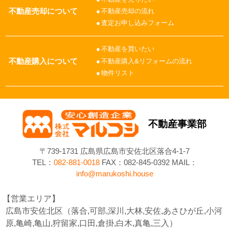
不動産売却について
不動産売却の流れ
査定お申し込みフォーム
不動産を買いたい
不動産購入について
不動産購入&リフォームの流れ
物件リスト
不動産事業部
〒739-1731 広島県広島市安佐北区落合4-1-7
TEL：
082-881-0018
FAX：082-845-0392 MAIL：
info@marukoshi.house
営業エリア
広島市安佐北区（落合,可部,深川,大林,安佐,あさひが丘,小河
原,亀崎,亀山,狩留家,口田,倉掛,白木,真亀,三入）