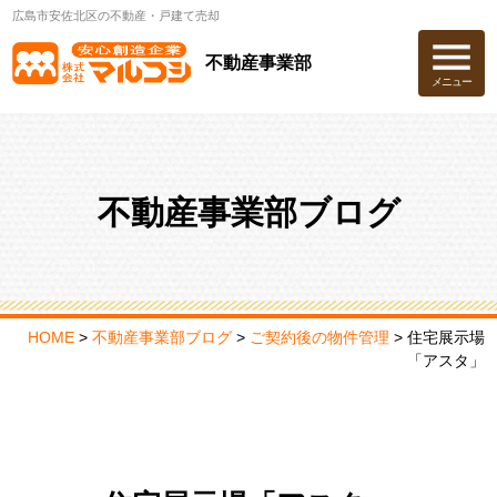
広島市安佐北区の不動産・戸建て売却
不動産事業部
メニュー
不動産事業部ブログ
HOME
>
不動産事業部ブログ
>
ご契約後の物件管理
>
住宅展示場
「アスタ」