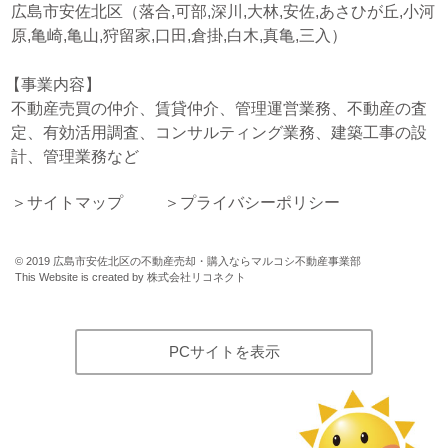
広島市安佐北区（落合,可部,深川,大林,安佐,あさひが丘,小河
原,亀崎,亀山,狩留家,口田,倉掛,白木,真亀,三入）
事業内容
不動産売買の仲介、賃貸仲介、管理運営業務、不動産の査
定、有効活用調査、コンサルティング業務、建築工事の設
計、管理業務など
サイトマップ
プライバシーポリシー
©
2019
広島市安佐北区の不動産売却・購入ならマルコシ不動産事業部
This Website is created by
株式会社リコネクト
PCサイトを表示