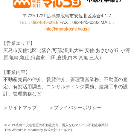
〒739-1731 広島県広島市安佐北区落合4-1-7
TEL：
082-881-0018
FAX：082-845-0392 MAIL：
info@marukoshi.house
営業エリア
広島市安佐北区（落合,可部,深川,大林,安佐,あさひが丘,小河
原,亀崎,亀山,狩留家,口田,倉掛,白木,真亀,三入）
事業内容
不動産売買の仲介、賃貸仲介、管理運営業務、不動産の査
定、有効活用調査、コンサルティング業務、建築工事の設
計、管理業務など
サイトマップ
プライバシーポリシー
©
2019
広島市安佐北区の不動産売却・購入ならマルコシ不動産事業部
This Website is created by
株式会社リコネクト