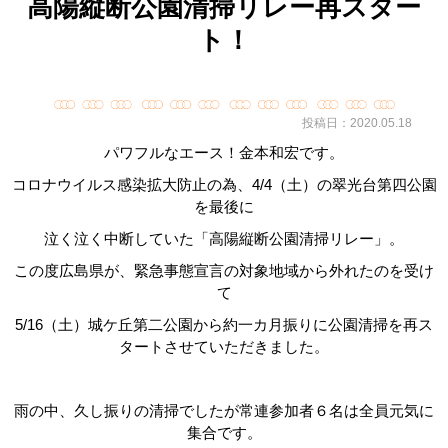
高陽縦断公園清掃リレー再スター
ト！
投稿日：2020.05.18
パワフルなエース！金本和宏です。
コロナウイルス感染拡大防止の為、
4/4
（土）の翠光台第四公園
を最後に
泣く泣く中断していた「高陽縦断公園清掃リレー」。
この度広島県が、緊急事態宣言の対象地域から外れたのを受け
て
5/16
（土）城ケ丘第二公園から約一カ月振りに公園清掃を再ス
タートさせていただきました。
雨の中、久し振りの清掃でしたが常連参加者６名は全員元気に
集合です。