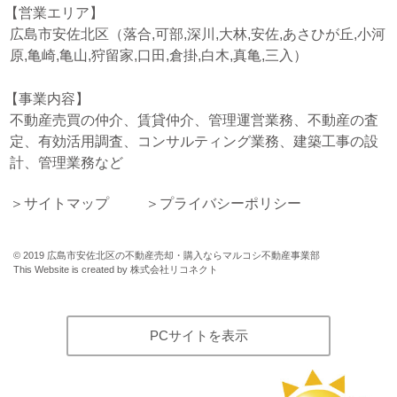
営業エリア
広島市安佐北区（落合,可部,深川,大林,安佐,あさひが丘,小河
原,亀崎,亀山,狩留家,口田,倉掛,白木,真亀,三入）
事業内容
不動産売買の仲介、賃貸仲介、管理運営業務、不動産の査
定、有効活用調査、コンサルティング業務、建築工事の設
計、管理業務など
サイトマップ
プライバシーポリシー
©
2019
広島市安佐北区の不動産売却・購入ならマルコシ不動産事業部
This Website is created by
株式会社リコネクト
PCサイトを表示