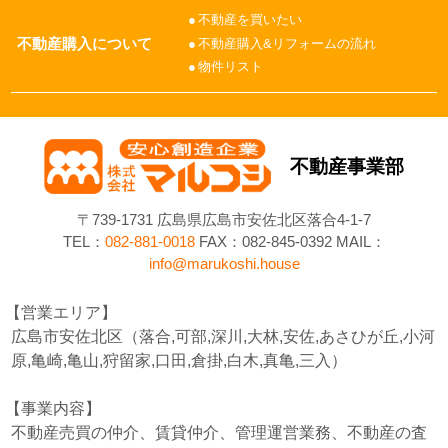
不動産を買いたい
不動産購入について
不動産購入&リフォームの流れ
物件リスト
不動産事業部
〒739-1731 広島県広島市安佐北区落合4-1-7
TEL：
082-881-0018
FAX：082-845-0392 MAIL：
info@marukoshi.house
営業エリア
広島市安佐北区（落合,可部,深川,大林,安佐,あさひが丘,小河
原,亀崎,亀山,狩留家,口田,倉掛,白木,真亀,三入）
事業内容
不動産売買の仲介、賃貸仲介、管理運営業務、不動産の査