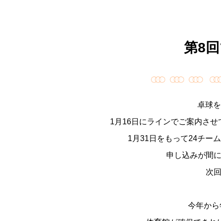
第8
卓球を
1
月
16
日にラインでご案内させ
1
月
31
日をもって
24
チーム
申し込みが間
次
今年から