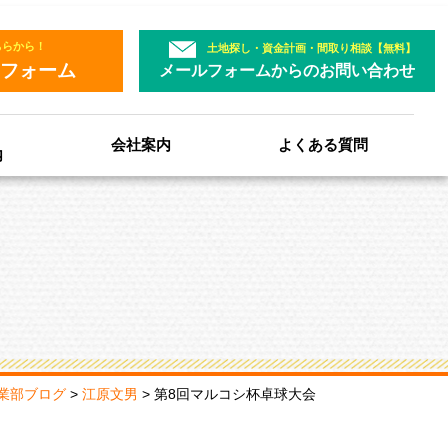
ちらから！
土地探し・資金計画・間取り相談【無料】
フォーム
メールフォームからのお問い合わせ
会社案内
よくある質問
内
業部ブログ
>
江原文男
>
第8回マルコシ杯卓球大会