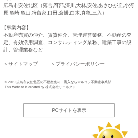
広島市安佐北区（落合,可部,深川,大林,安佐,あさひが丘,小河
原,亀崎,亀山,狩留家,口田,倉掛,白木,真亀,三入）
事業内容
不動産売買の仲介、賃貸仲介、管理運営業務、不動産の査
定、有効活用調査、コンサルティング業務、建築工事の設
計、管理業務など
サイトマップ
プライバシーポリシー
©
2019
広島市安佐北区の不動産売却・購入ならマルコシ不動産事業部
This Website is created by
株式会社リコネクト
PCサイトを表示