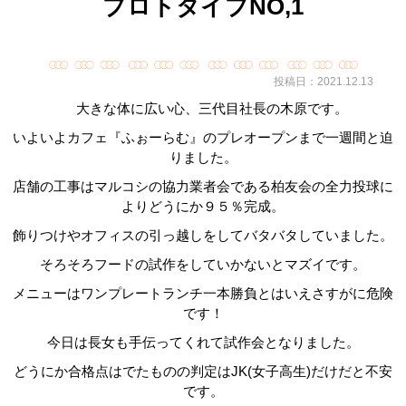
プロトタイプNO,1
投稿日：2021.12.13
大きな体に広い心、三代目社長の木原です。
いよいよカフェ『ふぉーらむ』のプレオープンまで一週間と迫
りました。
店舗の工事はマルコシの協力業者会である柏友会の全力投球に
よりどうにか９５％完成。
飾りつけやオフィスの引っ越しをしてバタバタしていました。
そろそろフードの試作をしていかないとマズイです。
メニューはワンプレートランチ一本勝負とはいえさすがに危険
です！
今日は長女も手伝ってくれて試作会となりました。
どうにか合格点はでたものの判定はJK(女子高生)だけだと不安
です。